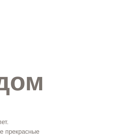
дом
ет.
е прекрасные