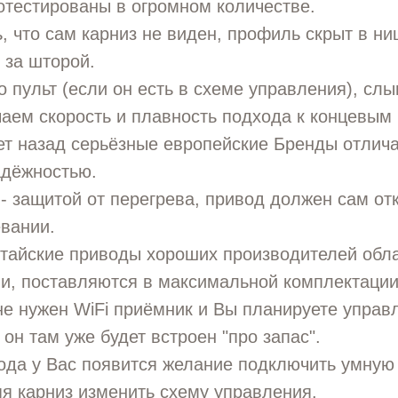
отестированы в огромном количестве.
ь, что сам карниз не виден, профиль скрыт в ни
 за шторой.
 пульт (если он есть в схеме управления), сл
чаем скорость и плавность подхода к концевым
ет назад серьёзные европейские Бренды отлич
адёжностью.
- защитой от перегрева, привод должен сам от
вании.
тайские приводы хороших производителей обл
и, поставляются в максимальной комплектации
е нужен WiFi приёмник и Вы планируете управ
 он там уже будет встроен "про запас".
года у Вас появится желание подключить умную
я карниз изменить схему управления.