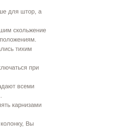
ше для штор, а
ышим скольжение
 положениям.
ались тихим
ключаться при
адают всеми
.
лять карнизами
 колонку, Вы